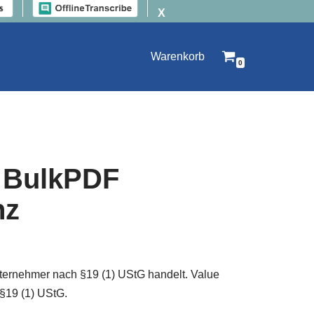
X
Warenkorb
0
– BulkPDF
nz
nternehmer nach §19 (1) UStG handelt. Value
 §19 (1) UStG.