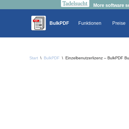
More software s
BulkPDF
Funktionen
Preise
Zum
Inhalt
springen
Start
\
BulkPDF
\
Einzelbenutzerlizenz – BulkPDF Bu