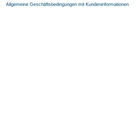
Allgemeine Geschäftsbedingungen mit Kundeninformationen
Datenschutzerklärung
Impressum
Die Umsatzsteuer wird nicht erhoben, da es sich um
Kleinunternehmer nach §19 (1) UStG handelt. Value added tax is not
collected, as small businesses according to §19 (1) UStG.
Die durchgestrichenen Preise entsprechen dem bisherigen Preis in
diesem Online-Shop.
Vertrag widerrufen