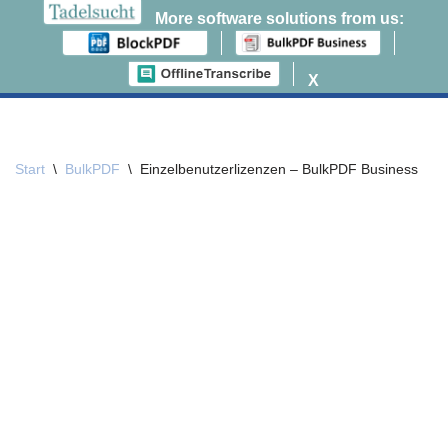
More software solutions from us:
0
X
Zum
Inhalt
springen
Start
\
BulkPDF
\
Einzelbenutzerlizenzen – BulkPDF Business